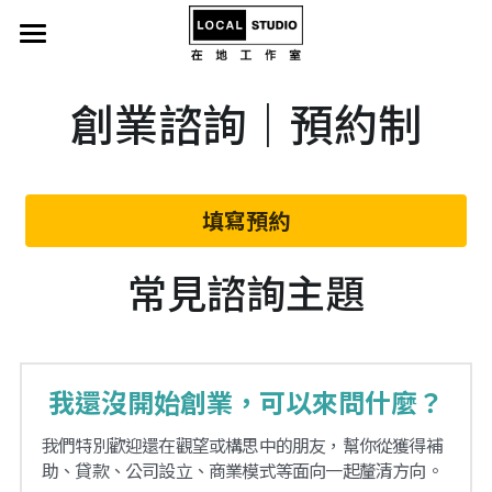
首頁
創業諮詢｜預約制
電腦硬體
網路行銷
填寫預約
創業諮詢
常見諮詢主題
LINE@製作服務
更多資訊
小額贊助
我還沒開始創業，可以來問什麼？
電動升降桌-到府安裝
我們特別歡迎還在觀望或構思中的朋友，幫你從獲得補
助、貸款、公司設立、商業模式等面向一起釐清方向。
電腦螢幕支架-到府安裝