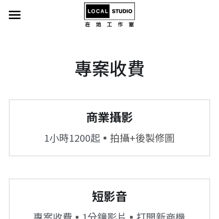
首頁
電腦硬體
專案收費
網路行銷
創業諮詢
商業攝影
LINE@製作服務
1小時1200起
▪
拍攝+後製修圖
更多資訊
小額贊助
電動升降桌-到府安裝
短影音
專案收費
電腦螢幕支架-到府安裝
▪
1分鐘影片
▪
打開新商機